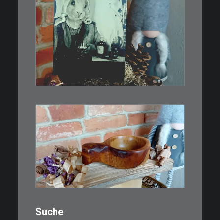
€
3,00
Limitierte Auflage. Original:
Abzug von…
IN DEN WARENKORB
€
15,00
Ein Holzbecher im Wikinger-Stil.
Inspiriert…
WEITERLESEN
Suche