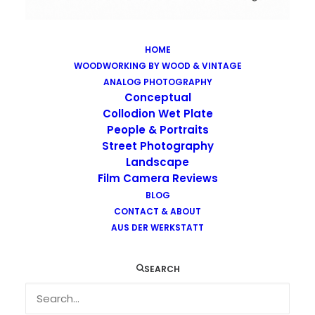
HOME
WOODWORKING BY WOOD & VINTAGE
Images tagged "autumn"
ANALOG PHOTOGRAPHY
Home
Images tagged "autumn"
Conceptual
Collodion Wet Plate
People & Portraits
Street Photography
Landscape
Film Camera Reviews
BLOG
CONTACT & ABOUT
AUS DER WERKSTATT
SEARCH