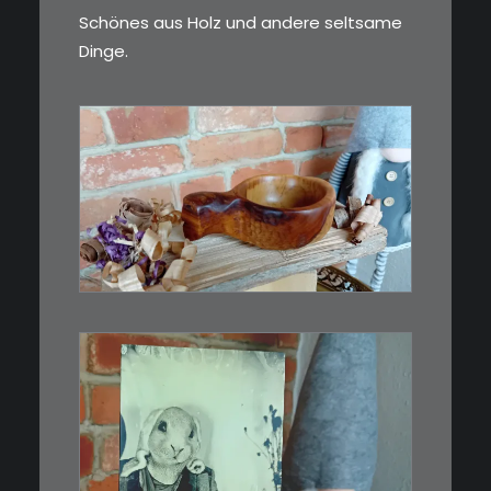
Schönes aus Holz und andere seltsame
Dinge.
€
15,00
Ein Holzbecher im Wikinger-Stil.
Inspiriert…
WEITERLESEN
€
3,00