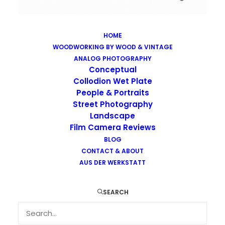
HOME
WOODWORKING BY WOOD & VINTAGE
Images tagged "coronavirus"
ANALOG PHOTOGRAPHY
Home
Images tagged "coronavirus"
Conceptual
Collodion Wet Plate
People & Portraits
Street Photography
Landscape
Film Camera Reviews
Images tagged "coronavirus"
BLOG
CONTACT & ABOUT
AUS DER WERKSTATT
SEARCH