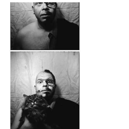
Corona Chronicles - Isolation
Corona Chronicles - Isolation.
Analog Photography. Mamiya RB67
Pro S, Sekor C 50mm, Rollei Retro
80s, Rodinal.