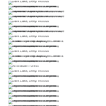
…
…
…
…
…
…
…
…
…
…
…
…
…
…
…
…
…
…
…
…
…
…