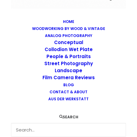
HOME
WOODWORKING BY WOOD & VINTAGE
Images tagged "forest"
ANALOG PHOTOGRAPHY
Home
Images tagged "forest"
Conceptual
Collodion Wet Plate
People & Portraits
Street Photography
Landscape
Film Camera Reviews
BLOG
CONTACT & ABOUT
AUS DER WERKSTATT
SEARCH