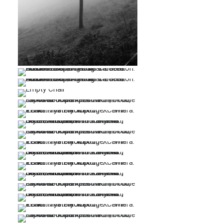
…
…
…
…
…
…
…
…
…
…
…
…