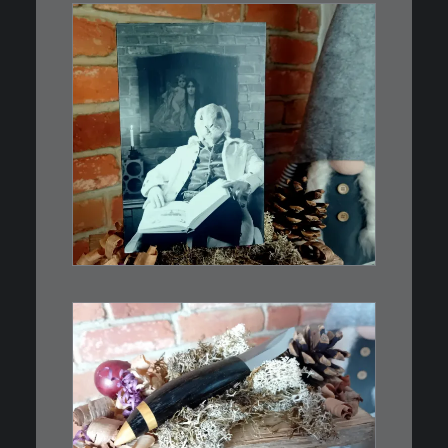
€
3,00
Limitierte Auflage. Original:
Abzug von 35mm…
IN DEN WARENKORB
€
39,00
Kleines Schmuckmesser, ideal
als…