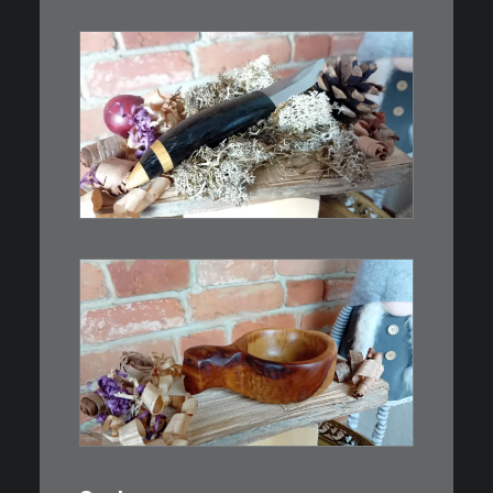
€
39,00
Kleines Schmuckmesser, ideal
als…
WEITERLESEN
€
15,00
Ein Holzbecher im Wikinger-Stil.
Inspiriert…
WEITERLESEN