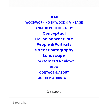
HOME
WOODWORKING BY WOOD & VINTAGE
Images tagged "market"
ANALOG PHOTOGRAPHY
Home
Images tagged "market"
Conceptual
Collodion Wet Plate
People & Portraits
Street Photography
Landscape
Film Camera Reviews
Images tagged "market"
BLOG
CONTACT & ABOUT
AUS DER WERKSTATT
SEARCH