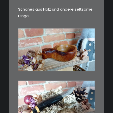
Schönes aus Holz und andere seltsame
Dinge.
€
15,00
Ein Holzbecher im Wikinger-Stil.
Inspiriert…
WEITERLESEN
€
39,00
Kleines Schmuckmesser, ideal
als…