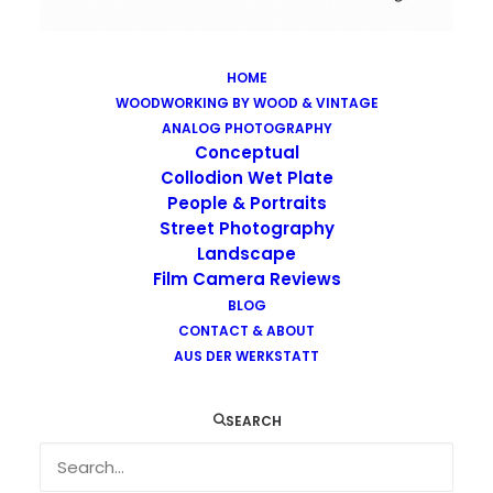
HOME
WOODWORKING BY WOOD & VINTAGE
Images tagged "coffee"
ANALOG PHOTOGRAPHY
Home
Images tagged "coffee"
Conceptual
Collodion Wet Plate
People & Portraits
Street Photography
Landscape
Film Camera Reviews
Images tagged "coffee"
BLOG
CONTACT & ABOUT
AUS DER WERKSTATT
SEARCH