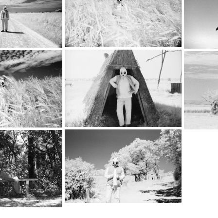
…
…
…
…