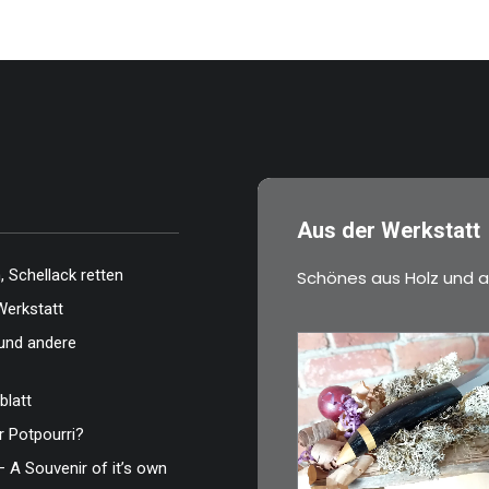
…
…
Aus der Werkstatt
 Schellack retten
Schönes aus Holz und a
Werkstatt
und andere
blatt
€
39,00
 Potpourri?
Kleines Schmuckm
– A Souvenir of it’s own
ideal als…