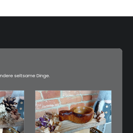
ndere seltsame Dinge.
€
15,00
esser,
Ein Holzbecher im
Wikinger-Stil. Inspiriert…