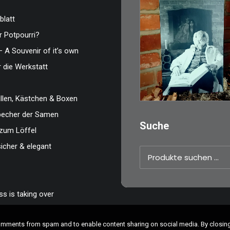
blatt
 Potpourri?
€
3,00
– A Souvenir of it’s own
Limitierte Auflage.
r die Werkstatt
Original: Abzug vo
35mm…
len, Kästchen & Boxen
IN DEN WARENKO
zbecher der Samen
Suche
zum Löffel
sicher & elegant
Suchen
nach:
s is taking over
comments from spam and to enable content sharing on social media. By closi