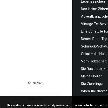
Lebenszeichen
Das kleine Zirben
Adventkranz oder
Vintage Tel Aviv 
Eine Schatulle fü
Desert Road Trip
Schmuck-Schatul
Guksi – die Hol
Vom Holzscheit 
Die Rasierbox – 
Meine Hölzer
SEARCH
Die Ziehklinge
When the darknes
This website uses cookies to analyse usage of the website, to protect 