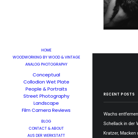
HOME
WOODWORKING BY WOOD & VINTAGE
ANALOG PHOTOGRAPHY
Conceptual
Collodion Wet Plate
People & Portraits
RECENT POSTS
Street Photography
Landscape
Film Camera Reviews
Wachs entfernen,
BLOG
Schellack in der 
CONTACT & ABOUT
Kratzer, Macken 
AUS DER WERKSTATT