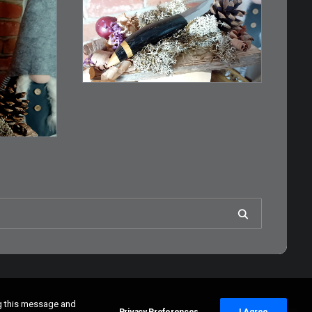
€
39,00
Kleines Schmuckmesser,
ideal als…
n
WEITERLESEN
RB
ng this message and