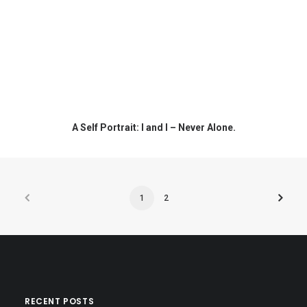
A Self Portrait: I and I – Never Alone.
1
2
RECENT POSTS