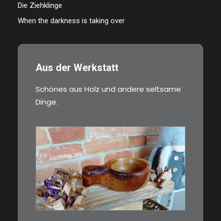
Die Ziehklinge
When the darkness is taking over
Aus der Werkstatt
Schönes aus Holz und andere seltsame
Dinge.
€
15,00
Ein Holzbecher im Wikinger-Stil.
Inspiriert…
WEITERLESEN