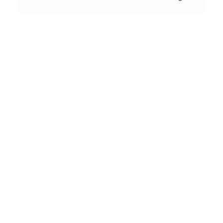
Conceptual
Collodion Wet Plate
People & Portraits
Street Photography
Landscape
Film Camera Reviews
Man with a Beard