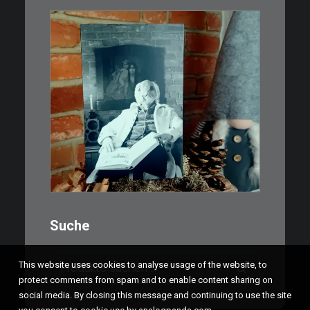
€
3,00
Limitierte Auflage. Original:
Abzug von 35mm…
IN DEN WARENKORB
Suche
Suchen
This website uses cookies to analyse usage of the website, to
nach:
protect comments from spam and to enable content sharing on
social media. By closing this message and continuing to use the site