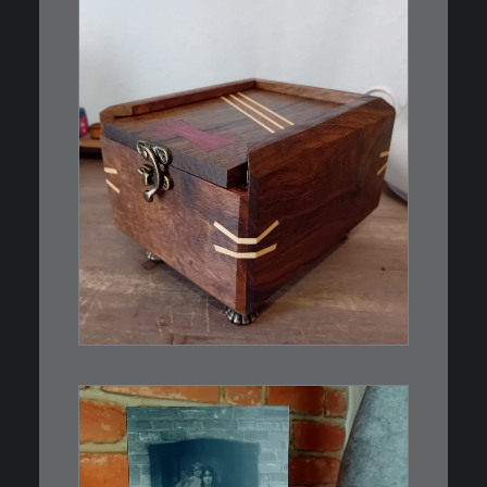
€
39,00
Eine kleine, simple Schatulle
aus Nussbaum…
IN DEN WARENKORB