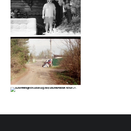
…
…
…
…