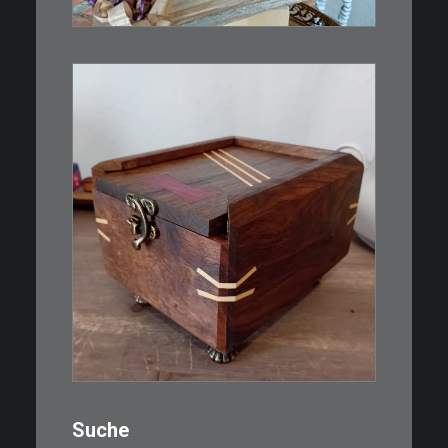
WEITERLESEN
€
39,00
Eine kleine, simple Schatulle
aus Nussbaum…
IN DEN WARENKORB
Suche