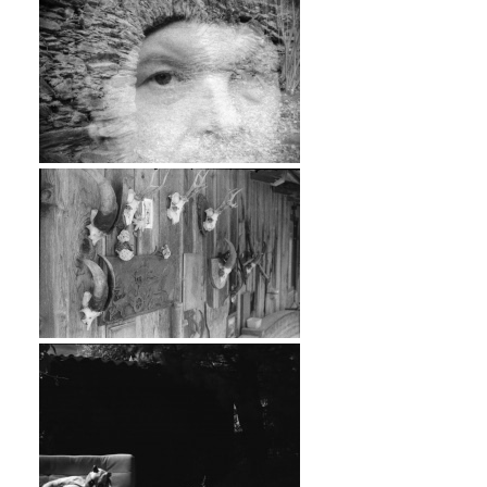
…
…
…