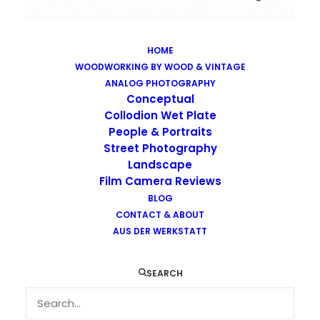
HOME
WOODWORKING BY WOOD & VINTAGE
Images tagged "rural-decay"
ANALOG PHOTOGRAPHY
Home
Images tagged "rural-decay"
Conceptual
Collodion Wet Plate
People & Portraits
Street Photography
Landscape
Film Camera Reviews
Images tagged "rural-decay"
BLOG
CONTACT & ABOUT
AUS DER WERKSTATT
SEARCH