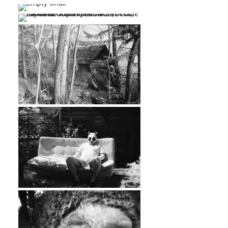
…
…
…
…