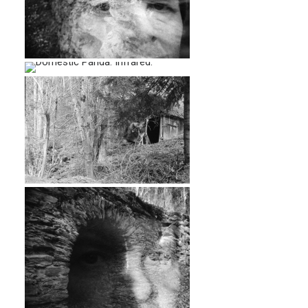
…
…
…
…