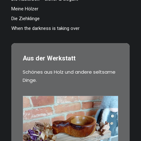
Meine Hölzer
Die Ziehklinge
When the darkness is taking over
Aus der Werkstatt
Schönes aus Holz und andere seltsame
Dinge.
€
15,00
Ein Holzbecher im Wikinger-Stil.
Inspiriert…