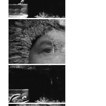
…
…
…