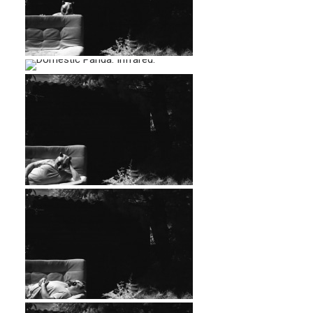
…
…
…
…