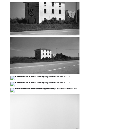
…
…
…