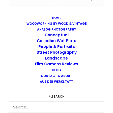
HOME
WOODWORKING BY WOOD & VINTAGE
Images tagged "loneliness"
ANALOG PHOTOGRAPHY
Home
Images tagged "loneliness"
Conceptual
Collodion Wet Plate
People & Portraits
Street Photography
Landscape
Film Camera Reviews
Images tagged "loneliness"
BLOG
CONTACT & ABOUT
AUS DER WERKSTATT
SEARCH