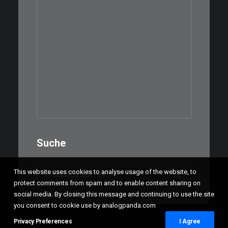
€
39,00
Eine kleine, simple Schatulle
aus Nussbaum…
IN DEN WARENKORB
Suche
Suchen
This website uses cookies to analyse usage of the website, to
nach:
protect comments from spam and to enable content sharing on
social media. By closing this message and continuing to use the site
you consent to cookie use by analogpanda.com
Privacy Preferences
I Agree