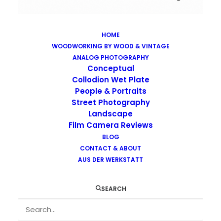
HOME
WOODWORKING BY WOOD & VINTAGE
Images tagged "x-ray-film"
ANALOG PHOTOGRAPHY
Home
Images tagged "x-ray-film"
Conceptual
Collodion Wet Plate
People & Portraits
Street Photography
Landscape
Film Camera Reviews
Images tagged "x-ray-film"
BLOG
CONTACT & ABOUT
AUS DER WERKSTATT
SEARCH