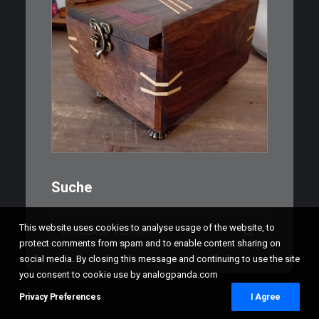
€
39,00
Eine kleine, simple Schatulle
aus Nussbaum…
IN DEN WARENKORB
Suche
Suchen
This website uses cookies to analyse usage of the website, to
nach:
protect comments from spam and to enable content sharing on
social media. By closing this message and continuing to use the site
you consent to cookie use by analogpanda.com
Privacy Preferences
I Agree