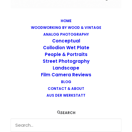
HOME
WOODWORKING BY WOOD & VINTAGE
Images tagged "vienna"
ANALOG PHOTOGRAPHY
Home
Images tagged "vienna"
Conceptual
Collodion Wet Plate
People & Portraits
Street Photography
Landscape
Film Camera Reviews
Images tagged "vienna"
BLOG
CONTACT & ABOUT
AUS DER WERKSTATT
SEARCH