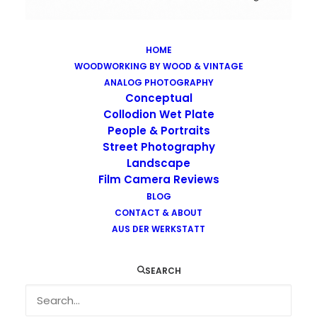
HOME
WOODWORKING BY WOOD & VINTAGE
Images tagged "urban-decay"
ANALOG PHOTOGRAPHY
Home
Images tagged "urban-decay"
Conceptual
Collodion Wet Plate
People & Portraits
Street Photography
Landscape
Film Camera Reviews
Images tagged "urban-decay"
BLOG
CONTACT & ABOUT
AUS DER WERKSTATT
SEARCH
…
…
…