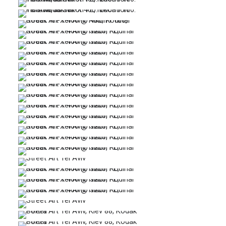
…
…
…
…
…
…
…
…
…
…
…
…
…
…
…
…
…
…
…
…