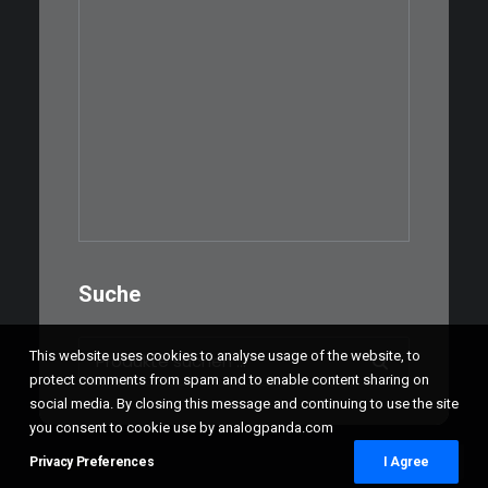
€
39,00
Eine kleine, simple Schatulle
aus Nussbaum…
IN DEN WARENKORB
Suche
Suchen
This website uses cookies to analyse usage of the website, to
nach:
protect comments from spam and to enable content sharing on
social media. By closing this message and continuing to use the site
you consent to cookie use by analogpanda.com
Privacy Preferences
I Agree