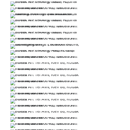
…
…
…
…
…
…
…
…
…
…
…
…
…
…
…
…
…
…
…