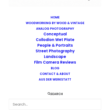
HOME
WOODWORKING BY WOOD & VINTAGE
Images tagged "metzoke-dragot"
ANALOG PHOTOGRAPHY
Home
Images tagged "metzoke-dragot"
Conceptual
Collodion Wet Plate
People & Portraits
Street Photography
Landscape
Film Camera Reviews
BLOG
CONTACT & ABOUT
AUS DER WERKSTATT
SEARCH