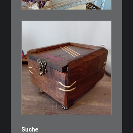
WEITERLESEN
€
39,00
Eine kleine, simple Schatulle
aus Nussbaum…
IN DEN WARENKORB
Suche