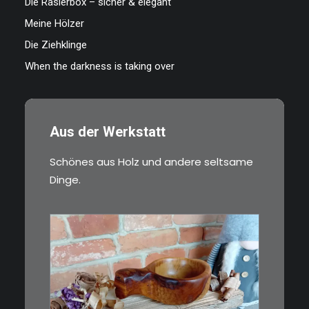
Die Rasierbox – sicher & elegant
Meine Hölzer
Die Ziehklinge
When the darkness is taking over
Aus der Werkstatt
Schönes aus Holz und andere seltsame
Dinge.
€
15,00
Ein Holzbecher im Wikinger-Stil.
Inspiriert…