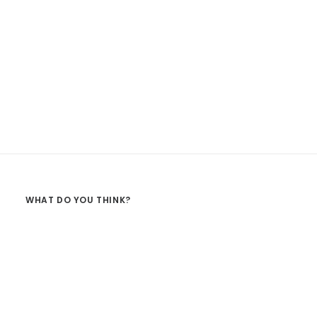
WHAT DO YOU THINK?
The Sea
Landscape
The mediterranean sea of Italy in black & white.