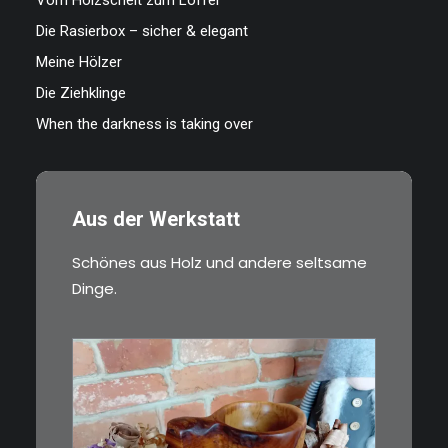
Vom Holzscheit zum Löffel
Die Rasierbox – sicher & elegant
Meine Hölzer
Die Ziehklinge
When the darkness is taking over
Aus der Werkstatt
Schönes aus Holz und andere seltsame
Dinge.
€
15,00
Ein Holzbecher im Wikinger-Stil.