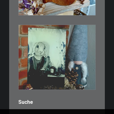
Inspiriert…
WEITERLESEN
€
3,00
Limitierte Auflage. Original:
Abzug von…
IN DEN WARENKORB
Suche