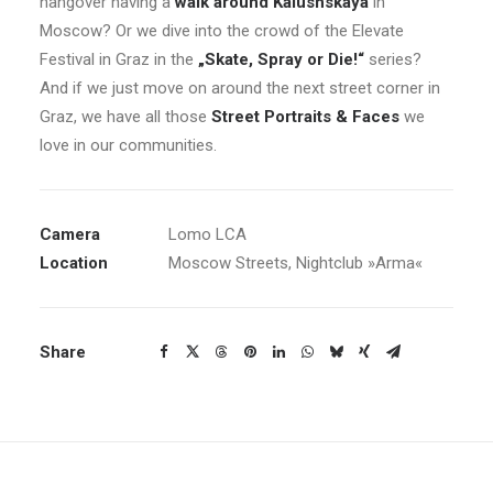
hangover having a
walk around Kalushskaya
in
Moscow? Or we dive into the crowd of the Elevate
Festival in Graz in the
„Skate, Spray or Die!“
series?
And if we just move on around the next street corner in
Graz, we have all those
Street Portraits & Faces
we
love in our communities.
Camera
Lomo LCA
Location
Moscow Streets, Nightclub »Arma«
Share