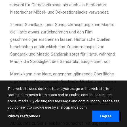
sowohl für Gemäldefirnisse als auch als Bestandteil
historischer Möbel- und Dekorationslacke verwendet.
In einer Schellack- oder Sandarakmischung kann Mastix
die Härte etwas zurücknehmen und den Film
geschmeidiger erscheinen lassen. Historische Quellen
beschreiben ausdrücklich das Zusammenspiel von
Sandarak und Mastix: Sandarak sorgt für Härte, während
Mastix die Sprödigkeit des Sandaraks ausgleichen soll.
Mastix kann eine klare, angenehm glänzende Oberfläche
ergeben, besitzt aber auch Nachteile. Mastixfilme können
mit der Zeit vergilben, in feuchter Umgebung trüb werden
This website uses cookies to analyse usage of the website, to
protect comments from spam and to enable content sharing on
und bei Alterung ihre Löslichkeit verändern. Für stark
social media. By closing this message and continuing to use the site
beanspruchte Flächen ist ein hoher Mastixanteil daher
you consent to cookie use by analogpanda.com
ungeeignet.
Privacy Preferences
I Agree
Als Zusatz zu Schellack kann zunächst mit ungefähr