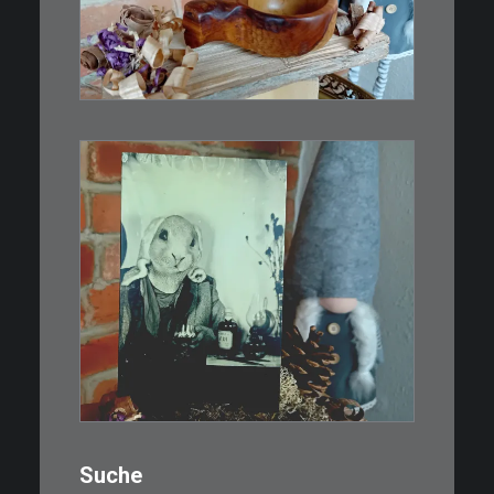
Ein Holzbecher im Wikinger-Stil.
Inspiriert…
WEITERLESEN
€
3,00
Limitierte Auflage. Original:
Abzug von…
IN DEN WARENKORB
Suche