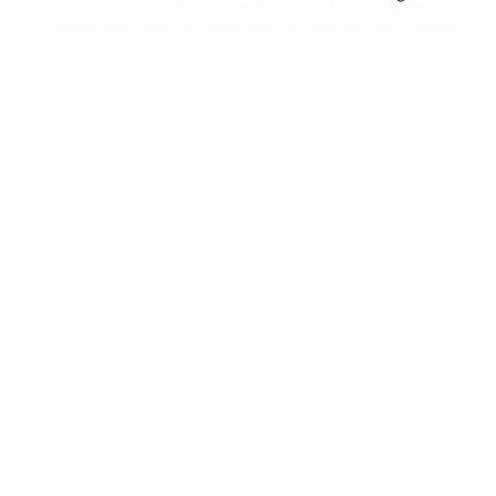
Conceptual
Collodion Wet Plate
People & Portraits
Woodworking
by
Wood
&
Vintage
Street Photography
Landscape
Film Camera Reviews
Schönes
aus
Holz
und
andere
seltsame
Dinge