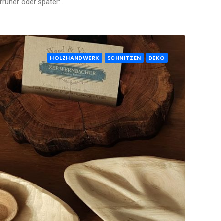
früher oder später:…
HOLZHANDWERK
SCHNITZEN
DEKO