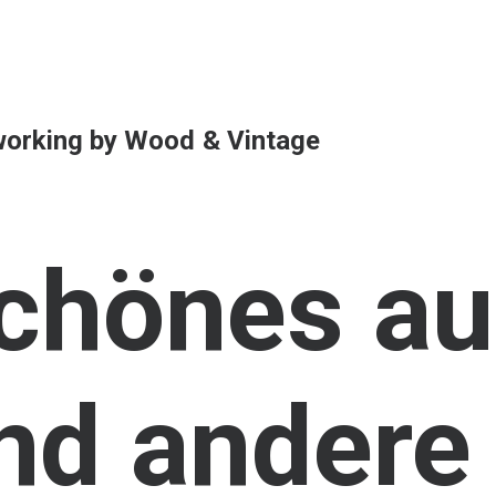
orking
by
Wood
&
Vintage
chönes
au
nd
andere