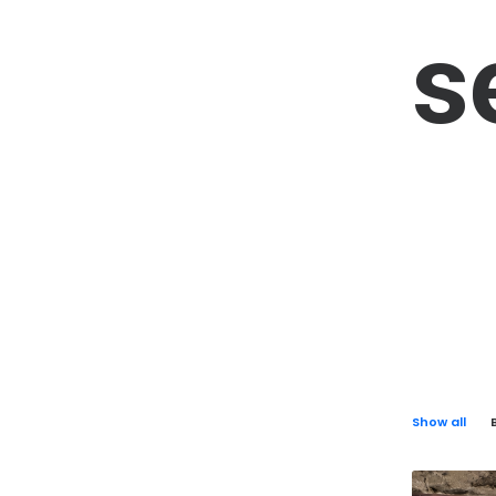
s
Show all