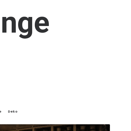
inge
e
Deko