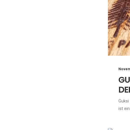
Novem
GU
DE
Guksi
ist ei