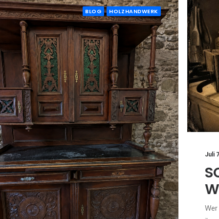
BLOG
HOLZHANDWERK
Juli 
S
W
Wer 