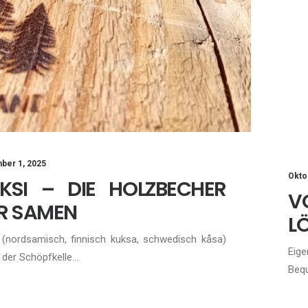
ber 1, 2025
Okto
KSI – DIE HOLZBECHER
V
R SAMEN
LÖ
 (nordsamisch, finnisch kuksa, schwedisch kåsa)
Eige
n der Schöpfkelle…
Bequ