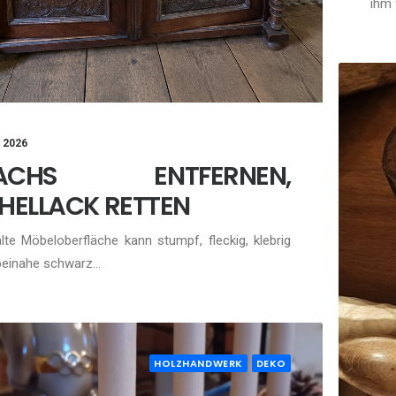
ihm 
, 2026
ACHS ENTFERNEN,
HELLACK RETTEN
alte Möbeloberfläche kann stumpf, fleckig, klebrig
beinahe schwarz…
HOLZHANDWERK
DEKO