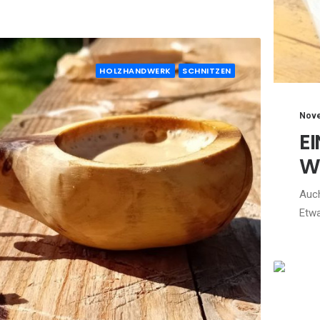
HOLZHANDWERK
SCHNITZEN
Nove
E
W
Auch
Etwa