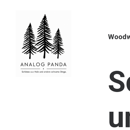
Woodw
S
u