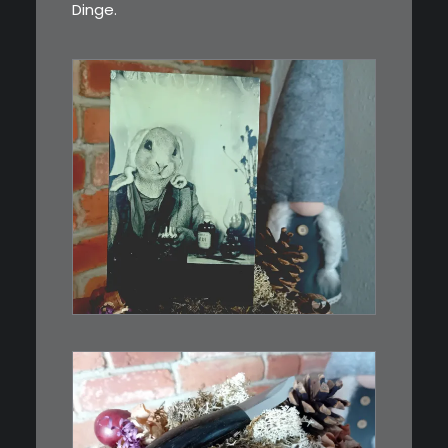
Dinge.
€
3,00
Limitierte Auflage. Original:
Abzug von…
IN DEN WARENKORB
€
39,00