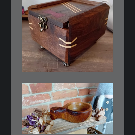
€
39,00
Eine kleine, simple Schatulle
aus Nussbaum…
IN DEN WARENKORB
€
15,00
Ein Holzbecher im Wikinger-Stil.
Inspiriert…