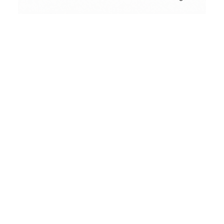
Conceptual
Collodion Wet Plate
People & Portraits
Woodworking
by
Wood
&
Vintage
Street Photography
Landscape
Film Camera Reviews
Schönes
aus
Holz
und
andere
seltsame
Dinge