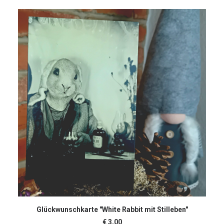
IN DEN WARENKORB
Glückwunschkarte "White Rabbit mit Stilleben"
€
3,00