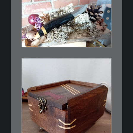
€
39,00
Kleines Schmuckmesser, ideal
als…
WEITERLESEN
€
39,00
Eine kleine, simple Schatulle
aus Nussbaum…