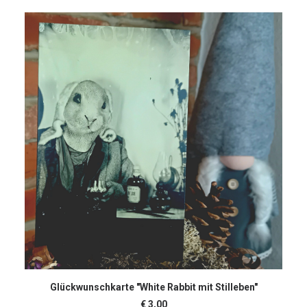
IN DEN WARENKORB
Glückwunschkarte "White Rabbit mit Stilleben"
€
3,00