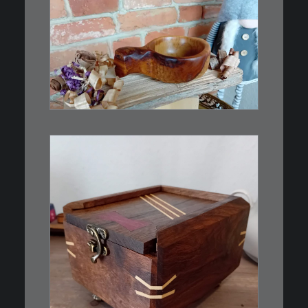
€
15,00
Ein Holzbecher im Wikinger-Stil.
Inspiriert…
WEITERLESEN
€
39,00
Eine kleine, simple Schatulle
aus Nussbaum…