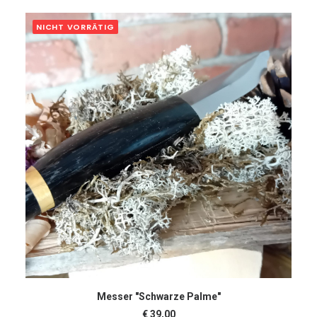
NICHT VORRÄTIG
WEITERLESEN
Messer "Schwarze Palme"
€
39,00