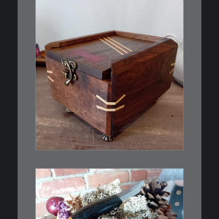
€
39,00
Eine kleine, simple Schatulle
aus Nussbaum…
IN DEN WARENKORB
€
39,00
Kleines Schmuckmesser, ideal