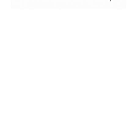
Messer
Conceptual
Collodion Wet Plate
Home
Posts Tagged "Messer"
People & Portraits
Street Photography
Landscape
Film Camera Reviews
Messer
Einzelnes Ergebnis wird angezeigt