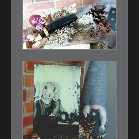
€
39,00
Kleines Schmuckmesser, ideal
als…
WEITERLESEN
€
3,00
Limitierte Auflage. Original:
Abzug von…