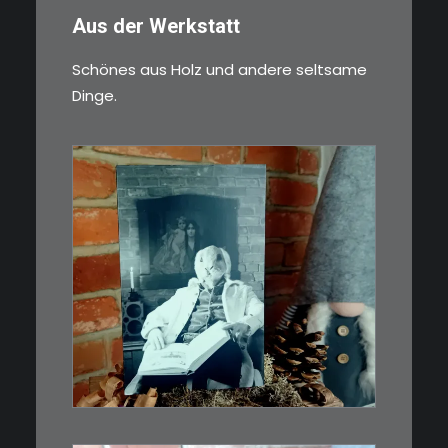
Aus der Werkstatt
Schönes aus Holz und andere seltsame
Dinge.
€
3,00
Limitierte Auflage. Original:
Abzug von 35mm…
IN DEN WARENKORB