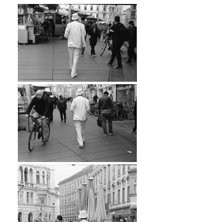
…
…
…
…