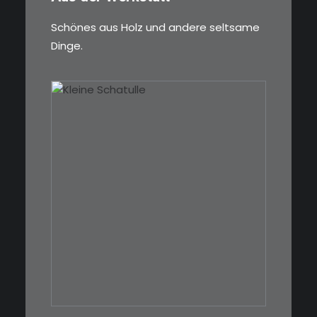
Schönes aus Holz und andere seltsame
Dinge.
€
39,00
Eine kleine, simple Schatulle
aus Nussbaum…