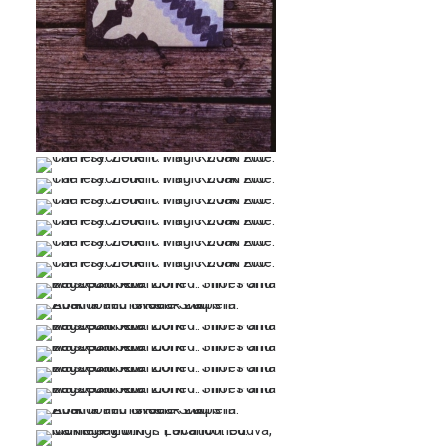
…
…
…
…
…
…
…
…
…
…
…