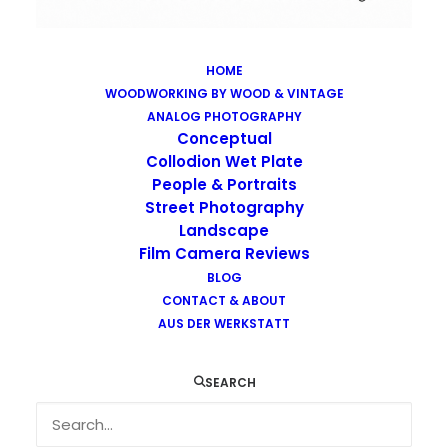
HOME
WOODWORKING BY WOOD & VINTAGE
Images tagged "zorki-1"
ANALOG PHOTOGRAPHY
Home
Images tagged "zorki-1"
Conceptual
Collodion Wet Plate
People & Portraits
Street Photography
Landscape
Film Camera Reviews
Images tagged "zorki-1"
BLOG
CONTACT & ABOUT
AUS DER WERKSTATT
SEARCH
…
…
…