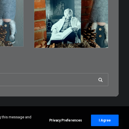
€
3,00
Limitierte Auflage.
n…
Original: Abzug von
35mm…
RB
IN DEN WARENKORB
ng this message and
Privacy Preferences
I Agree