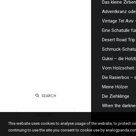
Das kleine Zirben
Adventkranz oder
Vintage Tel Aviv 
Eine Schatulle fü
Desert Road Trip
Schmuck-Schatul
Guksi – die Hol
Vom Holzscheit 
Die Rasierbox – 
Meine Hölzer
SEARCH
Die Ziehklinge
When the darknes
This website uses cookies to analyse usage of the website, to protect 
continuing to use the site you consent to cookie use by analogpanda.co