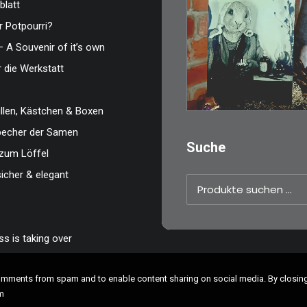
blatt
 Potpourri?
€
3,00
– A Souvenir of it’s own
Limitierte Auflage.
r die Werkstatt
Original: Abzug vo
len, Kästchen & Boxen
IN DEN WARENKO
zbecher der Samen
Suche
zum Löffel
sicher & elegant
Suchen
nach:
s is taking over
comments from spam and to enable content sharing on social media. By closi
m