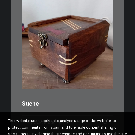
€
39,00
Eine kleine, simple Schatulle
aus Nussbaum…
IN DEN WARENKORB
Suche
Suchen
This website uses cookies to analyse usage of the website, to
nach:
protect comments from spam and to enable content sharing on
social media. By closing this message and continuing to use the site