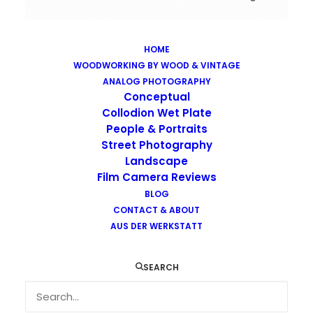
HOME
WOODWORKING BY WOOD & VINTAGE
Images tagged "tiles"
ANALOG PHOTOGRAPHY
Home
Images tagged "tiles"
Conceptual
Collodion Wet Plate
People & Portraits
Street Photography
Landscape
Film Camera Reviews
Images tagged "tiles"
BLOG
CONTACT & ABOUT
AUS DER WERKSTATT
SEARCH