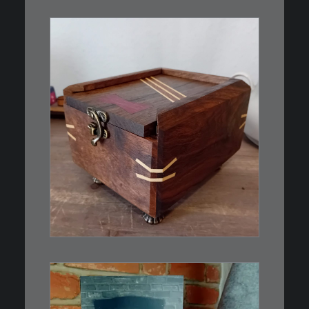
€
39,00
Eine kleine, simple Schatulle
aus Nussbaum…
IN DEN WARENKORB