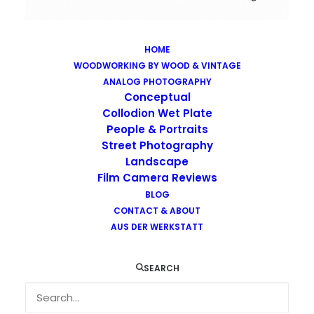
HOME
WOODWORKING BY WOOD & VINTAGE
Images tagged "skateboard"
ANALOG PHOTOGRAPHY
Home
Images tagged "skateboard"
Conceptual
Collodion Wet Plate
People & Portraits
Street Photography
Landscape
Film Camera Reviews
BLOG
CONTACT & ABOUT
AUS DER WERKSTATT
SEARCH