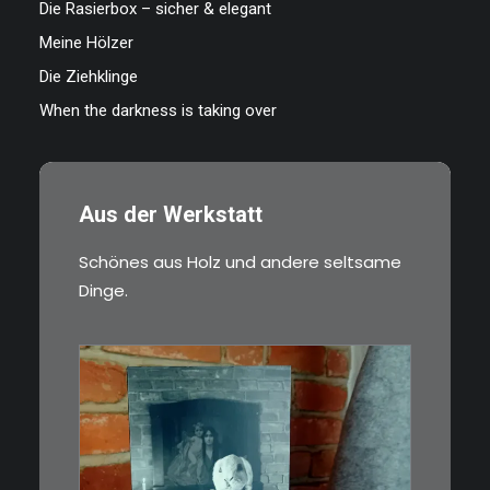
Die Rasierbox – sicher & elegant
Meine Hölzer
Die Ziehklinge
When the darkness is taking over
Aus der Werkstatt
Schönes aus Holz und andere seltsame
Dinge.
€
3,00