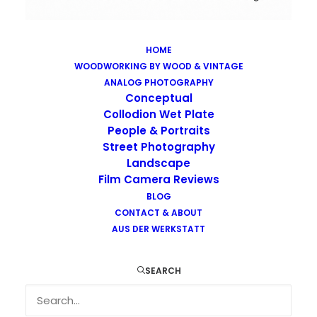
HOME
WOODWORKING BY WOOD & VINTAGE
Images tagged "ruin"
ANALOG PHOTOGRAPHY
Home
Images tagged "ruin"
Conceptual
Collodion Wet Plate
People & Portraits
Street Photography
Landscape
Film Camera Reviews
Images tagged "ruin"
BLOG
CONTACT & ABOUT
AUS DER WERKSTATT
SEARCH