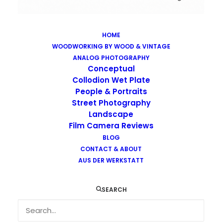
HOME
WOODWORKING BY WOOD & VINTAGE
Images tagged "rollei-infrared-400"
ANALOG PHOTOGRAPHY
Home
Images tagged "rollei-infrared-400"
Conceptual
Collodion Wet Plate
People & Portraits
Street Photography
Landscape
Film Camera Reviews
BLOG
CONTACT & ABOUT
AUS DER WERKSTATT
SEARCH