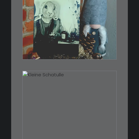
€
3,00
Limitierte Auflage. Original:
Abzug von…
IN DEN WARENKORB
€
39,00
Eine kleine, simple Schatulle
aus Nussbaum…