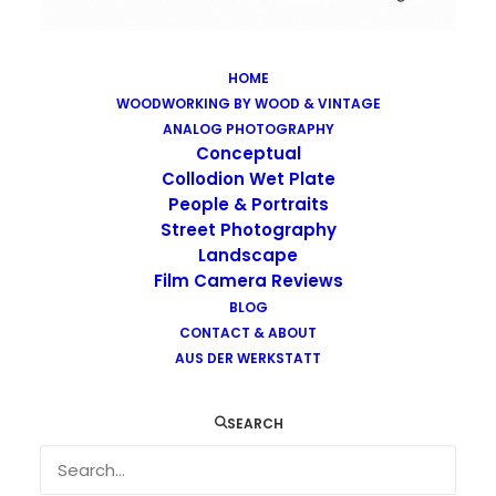
HOME
WOODWORKING BY WOOD & VINTAGE
Images tagged "rodinal"
ANALOG PHOTOGRAPHY
Home
Images tagged "rodinal"
Conceptual
Collodion Wet Plate
People & Portraits
Street Photography
Landscape
Film Camera Reviews
Images tagged "rodinal"
BLOG
CONTACT & ABOUT
AUS DER WERKSTATT
SEARCH
…
…
…