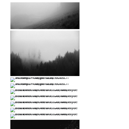
…
…
…
…
…
…
…
…