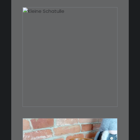
€
39,00
Eine kleine, simple Schatulle
aus Nussbaum…
IN DEN WARENKORB
€
15,00