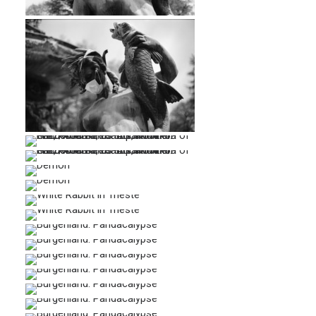
…
…
…
…
…
…
…
…
…
…
…
…