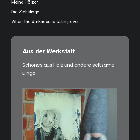
Meine Hölzer
Die Ziehklinge
When the darkness is taking over
Aus der Werkstatt
Schönes aus Holz und andere seltsame
Dinge.
€
3,00
Limitierte Auflage. Original: