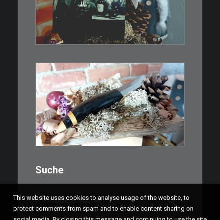
Abzug von…
IN DEN WARENKORB
€
39,00
Kleines Schmuckmesser, ideal
als…
WEITERLESEN
Suche
Suchen
This website uses cookies to analyse usage of the website, to
nach:
protect comments from spam and to enable content sharing on
social media. By closing this message and continuing to use the site