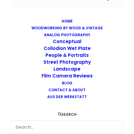
HOME
WOODWORKING BY WOOD & VINTAGE
Images tagged "print"
ANALOG PHOTOGRAPHY
Home
Images tagged "print"
Conceptual
Collodion Wet Plate
People & Portraits
Street Photography
Landscape
Film Camera Reviews
Images tagged "print"
BLOG
CONTACT & ABOUT
AUS DER WERKSTATT
SEARCH