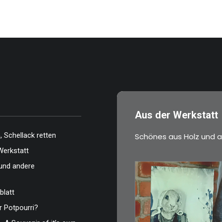
…
Aus der Werkstatt
 Schellack retten
Schönes aus Holz und a
Werkstatt
und andere
blatt
 Potpourri?
€
3,00