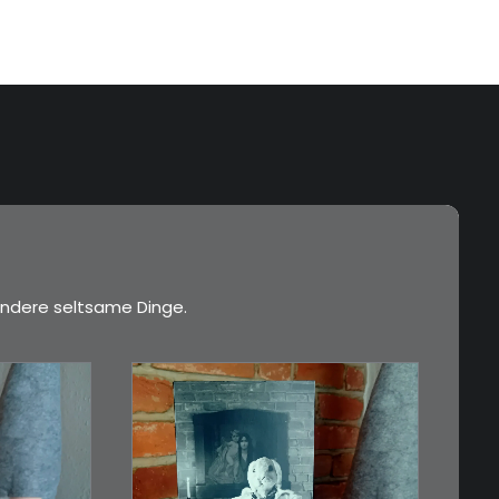
…
ndere seltsame Dinge.
€
3,00