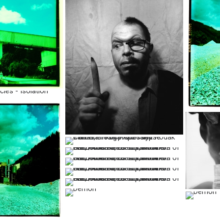
…
…
…
…
…
…
…
…