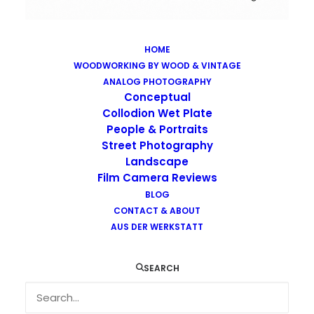
HOME
WOODWORKING BY WOOD & VINTAGE
Images tagged "outdoor"
ANALOG PHOTOGRAPHY
Home
Images tagged "outdoor"
Conceptual
Collodion Wet Plate
People & Portraits
Street Photography
Landscape
Film Camera Reviews
BLOG
CONTACT & ABOUT
AUS DER WERKSTATT
SEARCH