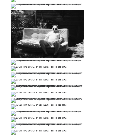
…
…
…
…
…
…
…
…
…
…
…
…
…
…