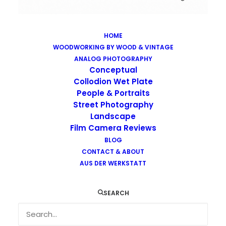
HOME
WOODWORKING BY WOOD & VINTAGE
Images tagged "night-club"
ANALOG PHOTOGRAPHY
Home
Images tagged "night-club"
Conceptual
Collodion Wet Plate
People & Portraits
Street Photography
Landscape
Film Camera Reviews
Images tagged "night-club"
BLOG
CONTACT & ABOUT
AUS DER WERKSTATT
SEARCH