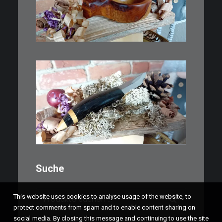
Ein Holzbecher im Wikinger-Stil.
Inspiriert…
WEITERLESEN
€
39,00
Kleines Schmuckmesser, ideal
als…
WEITERLESEN
Suche
Suchen
This website uses cookies to analyse usage of the website, to
nach:
protect comments from spam and to enable content sharing on
social media. By closing this message and continuing to use the site