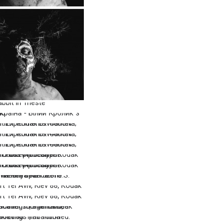
…
…
…
…
…
…
…
…
…
…