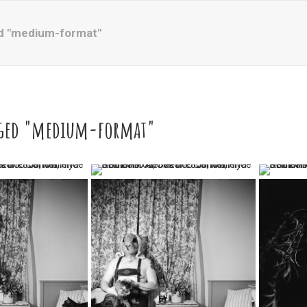
d "medium-format"
gged "medium-format"
…
…