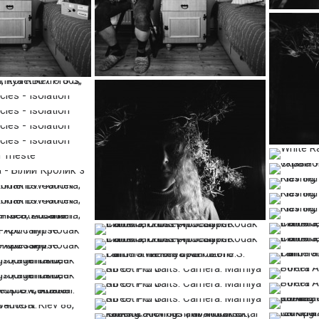
…
…
…
…
…
…
…
…
…
…
…
…