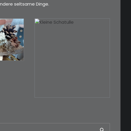
ndere seltsame Dinge.
esser,
€
39,00
Eine kleine, simple
Schatulle aus
Nussbaum…
IN DEN WARENKORB