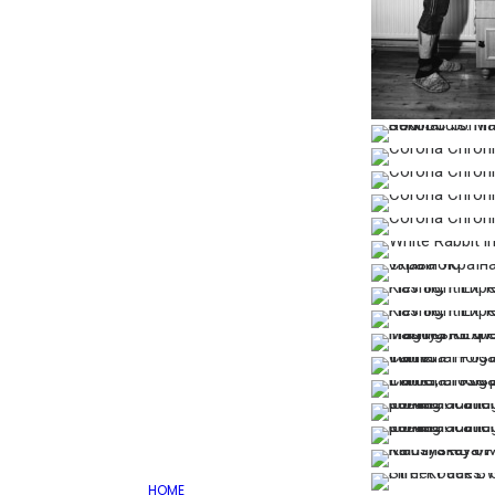
…
…
…
…
…
HOME