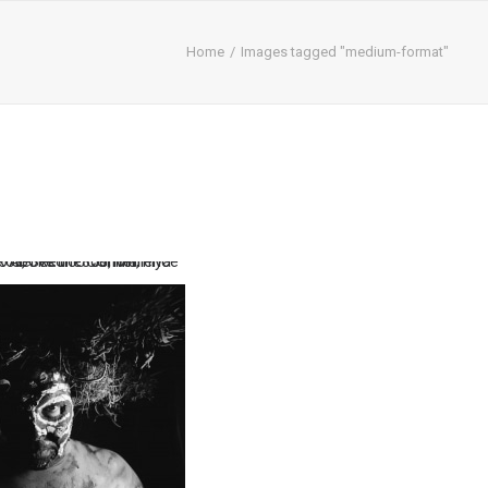
Home
Images tagged "medium-format"
…