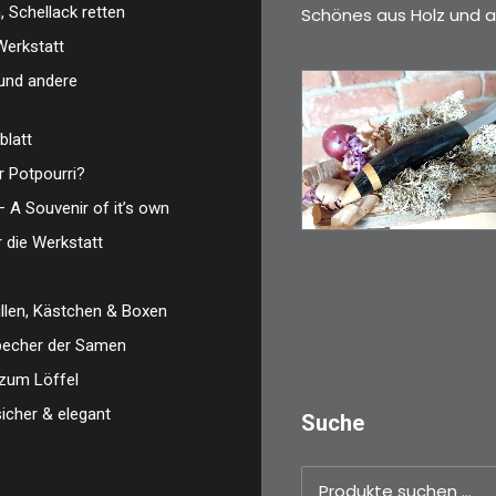
 Schellack retten
Schönes aus Holz und a
Werkstatt
und andere
blatt
€
39,00
 Potpourri?
Kleines Schmuckm
– A Souvenir of it’s own
ideal als…
r die Werkstatt
WEITERLESEN
len, Kästchen & Boxen
zbecher der Samen
zum Löffel
sicher & elegant
Suche
Suchen