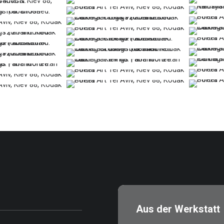
…
…
…
…
…
…
…
…
…
…
…
…
…
…
…
…
…
…
…
…
…
…
…
Aus der Werkstatt