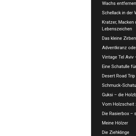
Wachs entfernen,
Schellack in der 
Kratzer, Macken 
Lebenszeichen
Das kleine Zirben
Adventkranz oder
Vintage Tel Aviv 
Eine Schatulle fü
Desert Road Trip
Schmuck-Schatul
Guksi – die Hol
Vom Holzscheit 
Die Rasierbox – 
Meine Hölzer
Die Ziehklinge