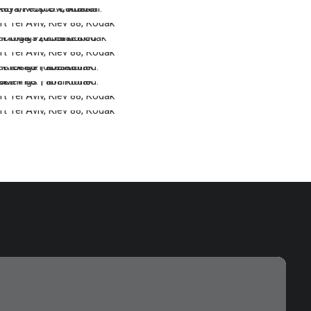
…
…
…
…
…
…
…
…
…
…
…