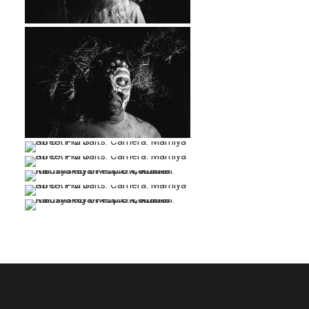
…
…
…
…
…
…