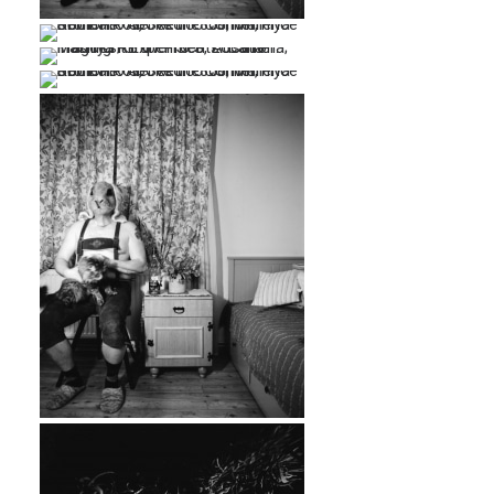
…
…
…