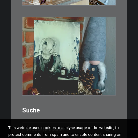
WEITERLESEN
€
3,00
Limitierte Auflage. Original:
Abzug von…
IN DEN WARENKORB
Suche
Suchen
This website uses cookies to analyse usage of the website, to
nach:
protect comments from spam and to enable content sharing on