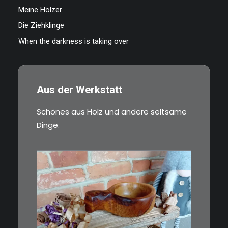
Meine Hölzer
Die Ziehklinge
When the darkness is taking over
Aus der Werkstatt
Schönes aus Holz und andere seltsame
Dinge.
€
15,00
Ein Holzbecher im Wikinger-Stil.
Inspiriert…