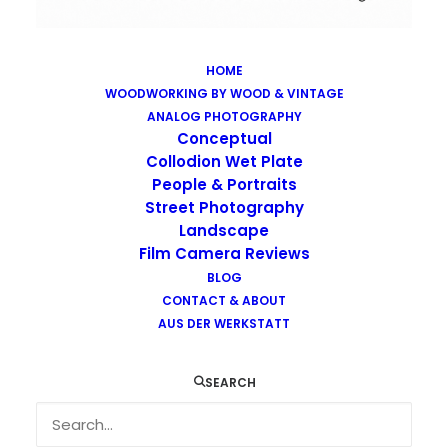
HOME
WOODWORKING BY WOOD & VINTAGE
Images tagged "mamiya-rb-67-pro-s"
ANALOG PHOTOGRAPHY
Home
Images tagged "mamiya-rb-67-pro-s"
Conceptual
Collodion Wet Plate
People & Portraits
Street Photography
Landscape
Film Camera Reviews
Images tagged "mamiya-rb-67-pro-
BLOG
CONTACT & ABOUT
s"
AUS DER WERKSTATT
SEARCH