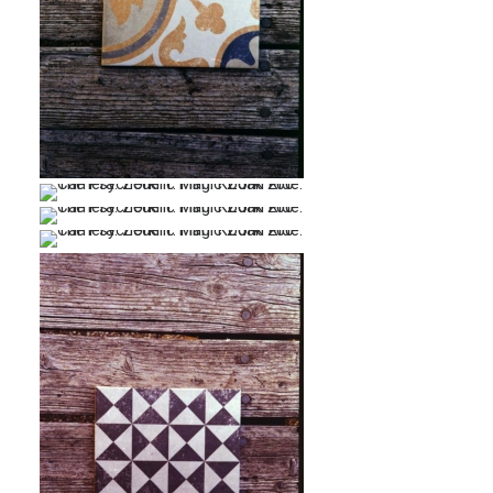
…
…
…