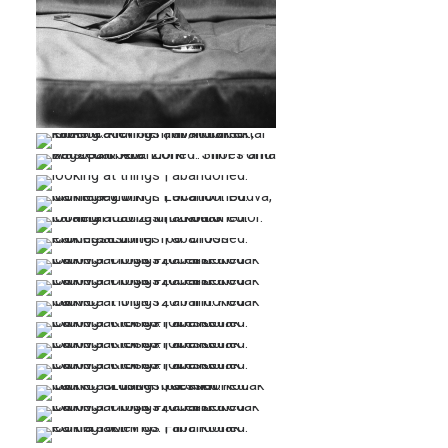
…
…
…
…
…
…
…
…
…
…
…
…
…