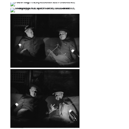
…
…
…
…
…