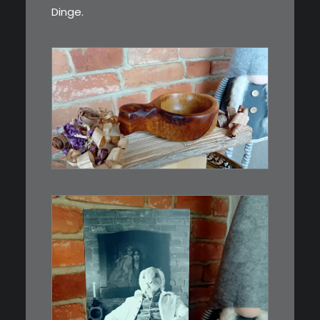
Dinge.
€
15,00
Ein Holzbecher im Wikinger-Stil.
Inspiriert…
WEITERLESEN
€
3,00
Limitierte Auflage. Original: