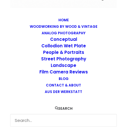
HOME
WOODWORKING BY WOOD & VINTAGE
Images tagged "long-time-exposure"
ANALOG PHOTOGRAPHY
Home
Images tagged "long-time-exposure"
Conceptual
Collodion Wet Plate
People & Portraits
Street Photography
Landscape
Film Camera Reviews
Images tagged "long-time-
BLOG
CONTACT & ABOUT
exposure"
AUS DER WERKSTATT
SEARCH
…