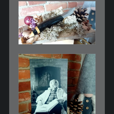
€
39,00
Kleines Schmuckmesser, ideal
als…
WEITERLESEN
€
3,00
Limitierte Auflage. Original:
Abzug von 35mm…