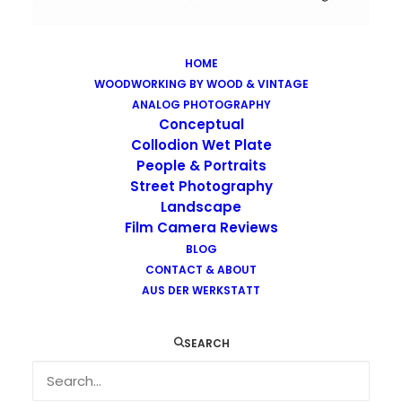
HOME
WOODWORKING BY WOOD & VINTAGE
Images tagged "kodak-portra-400"
ANALOG PHOTOGRAPHY
Home
Images tagged "kodak-portra-400"
Conceptual
Collodion Wet Plate
People & Portraits
Street Photography
Landscape
Film Camera Reviews
Images tagged "kodak-portra-400"
BLOG
CONTACT & ABOUT
AUS DER WERKSTATT
SEARCH