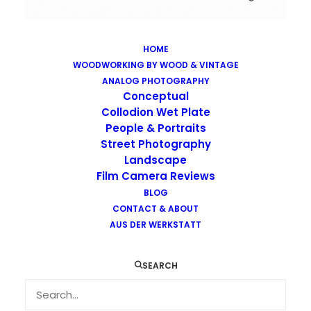
HOME
WOODWORKING BY WOOD & VINTAGE
Images tagged "kodak-e100vs"
ANALOG PHOTOGRAPHY
Home
Images tagged "kodak-e100vs"
Conceptual
Collodion Wet Plate
People & Portraits
Street Photography
Landscape
Film Camera Reviews
Images tagged "kodak-e100vs"
BLOG
CONTACT & ABOUT
AUS DER WERKSTATT
SEARCH