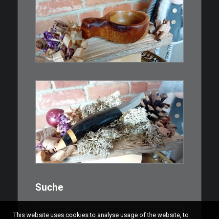
€
15,00
Ein Holzbecher im Wikinger-Stil.
Inspiriert…
WEITERLESEN
€
39,00
Kleines Schmuckmesser, ideal
als…
WEITERLESEN
Suche
Suchen
This website uses cookies to analyse usage of the website, to