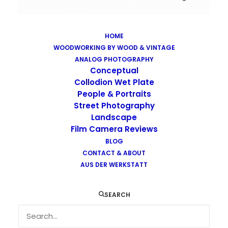
HOME
WOODWORKING BY WOOD & VINTAGE
Images tagged "helmet"
ANALOG PHOTOGRAPHY
Home
Images tagged "helmet"
Conceptual
Collodion Wet Plate
People & Portraits
Street Photography
Landscape
Film Camera Reviews
BLOG
CONTACT & ABOUT
AUS DER WERKSTATT
SEARCH