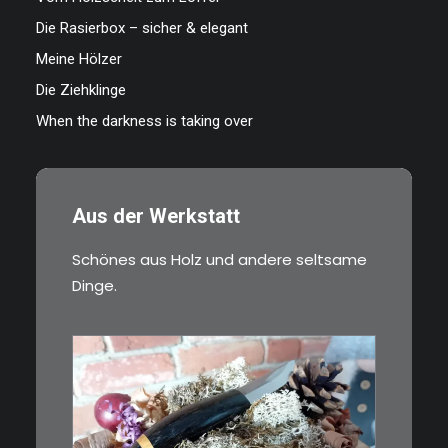
Die Rasierbox – sicher & elegant
Meine Hölzer
Die Ziehklinge
When the darkness is taking over
Aus der Werkstatt
Schönes aus Holz und andere seltsame
Dinge.
€
39,00
Kleines Schmuckmesser, ideal