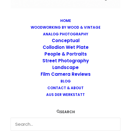
HOME
WOODWORKING BY WOOD & VINTAGE
Images tagged "gruner-see"
ANALOG PHOTOGRAPHY
Home
Images tagged "gruner-see"
Conceptual
Collodion Wet Plate
People & Portraits
Street Photography
Landscape
Film Camera Reviews
BLOG
CONTACT & ABOUT
AUS DER WERKSTATT
SEARCH