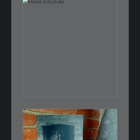
€
39,00
Eine kleine, simple Schatulle
aus Nussbaum…
IN DEN WARENKORB