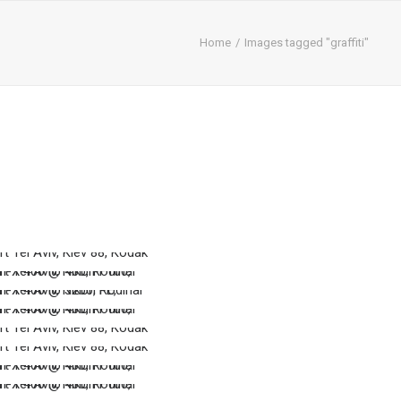
Home
Images tagged "graffiti"
…
…
…
…
…