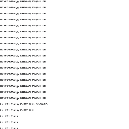
…
…
…
…
…
…
…
…
…
…
…
…
…
…
…
…
…
…
…
…
…
…