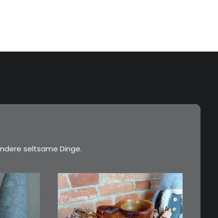
…
…
…
ndere seltsame Dinge.
€
15,00