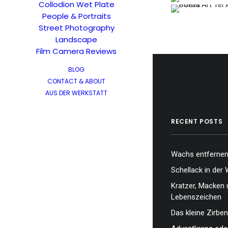
Collodion Wet Plate
…
People & Portraits
…
Street Photography
Landscape
Film Camera Reviews
BLOG
CONTACT & ABOUT
AUS DER WERKSTATT
RECENT POSTS
Wachs entfernen,
Schellack in der 
Kratzer, Macken 
Lebenszeichen
Das kleine Zirben