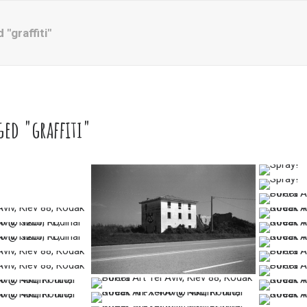
"graffiti"
ed "graffiti"
…
…
…
…