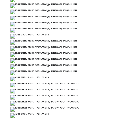
…
…
…
…
…
…
…
…
…
…
…
…
…
…
…
…
…
…
…