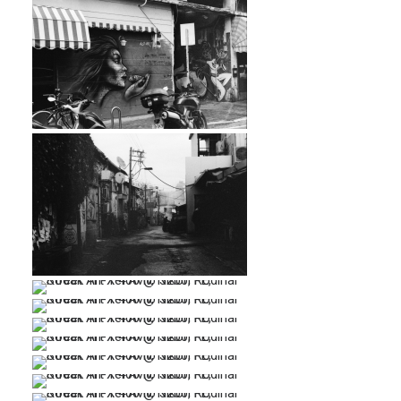
…
…
…
…
…
…
…