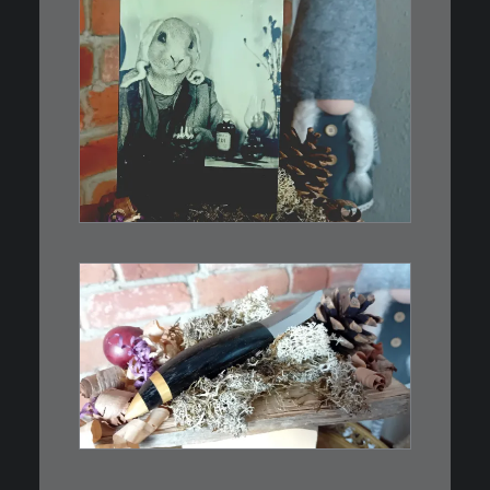
€
3,00
Limitierte Auflage. Original:
Abzug von…
IN DEN WARENKORB
€
39,00
Kleines Schmuckmesser, ideal
als…
WEITERLESEN