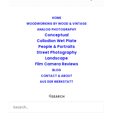
HOME
WOODWORKING BY WOOD & VINTAGE
Images tagged "florentin"
ANALOG PHOTOGRAPHY
Home
Images tagged "florentin"
Conceptual
Collodion Wet Plate
People & Portraits
Street Photography
Landscape
Film Camera Reviews
Images tagged "florentin"
BLOG
CONTACT & ABOUT
AUS DER WERKSTATT
SEARCH
…
…
…