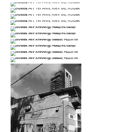
…
…
…
…
…
…
…
…
…
…
…
…
…