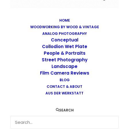
HOME
WOODWORKING BY WOOD & VINTAGE
Images tagged "desert"
ANALOG PHOTOGRAPHY
Home
Images tagged "desert"
Conceptual
Collodion Wet Plate
People & Portraits
Street Photography
Landscape
Film Camera Reviews
Images tagged "desert"
BLOG
CONTACT & ABOUT
AUS DER WERKSTATT
SEARCH