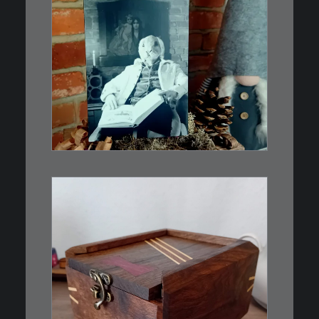
€
3,00
Limitierte Auflage. Original:
Abzug von 35mm…
IN DEN WARENKORB
€
39,00
Eine kleine, simple Schatulle
aus Nussbaum…